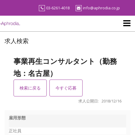
Skip
03-6261-4018
info@aphrodia.co.jp
to
content
求人検索
事業再生コンサルタント（勤務
地：名古屋）
検索に戻る
今すぐ応募
求人公開日: 2018/12/16
雇用形態
正社員