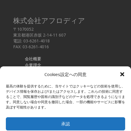
株式会社アフロディア
〒1070052
東京都港区赤坂 2-14-11 607
電話: 03-6261-4018
FAX: 03-6261-4016
会社概要
企業理念
採用情報
Cookies設定への同意
お問い合わせ
最高の体験を提供するために、当サイトではクッキーなどの技術を使用し、
採用企業様
デバイス情報を保存および/またはアクセスします。これらの技術に同意す
採用コンサルティング
ることで、閲覧履歴や固有の識別子などのデータを処理できるようになりま
個人情報保護方針
す。同意しない場合や同意を撤回した場合、一部の機能やサービスに影響を
及ぼす可能性があります。
転職者の皆様
求人検索
承認