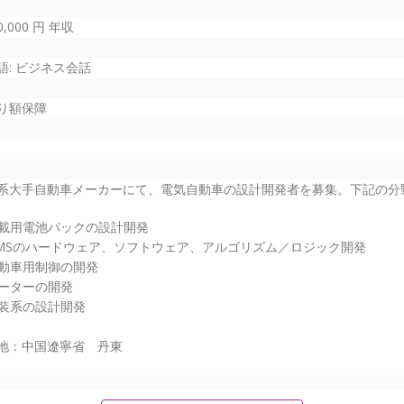
00,000 円 年収
語: ビジネス会話
り額保障
系大手自動車メーカーにて、電気自動車の設計開発者を募集。下記の分
 車載用電池パックの設計開発
 BMSのハードウェア、ソフトウェア、アルゴリズム／ロジック開発
 自動車用制御の開発
 モーターの開発
 電装系の設計開発
地：中国遼寧省 丹東