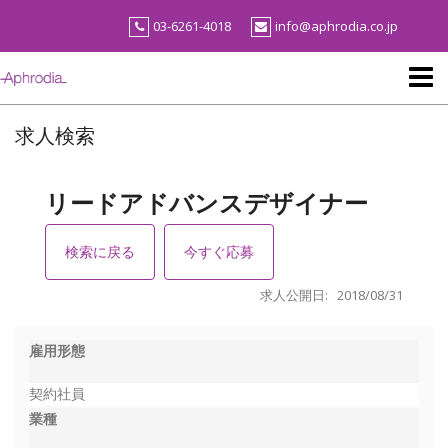
Skip
03-6261-4018
info@aphrodia.co.jp
to
content
求人検索
リードアドバンスデザイナー
検索に戻る
今すぐ応募
求人公開日: 2018/08/31
雇用形態
契約社員
業種