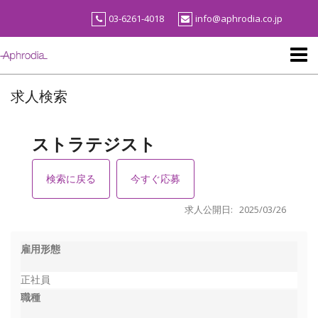
Skip
03-6261-4018
info@aphrodia.co.jp
to
content
求人検索
ストラテジスト
検索に戻る
今すぐ応募
求人公開日: 2025/03/26
雇用形態
正社員
職種