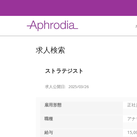
Skip
to
content
求人検索
ストラテジスト
求人公開日: 2025/03/26
雇用形態
正社
職種
アナ
給与
15,0