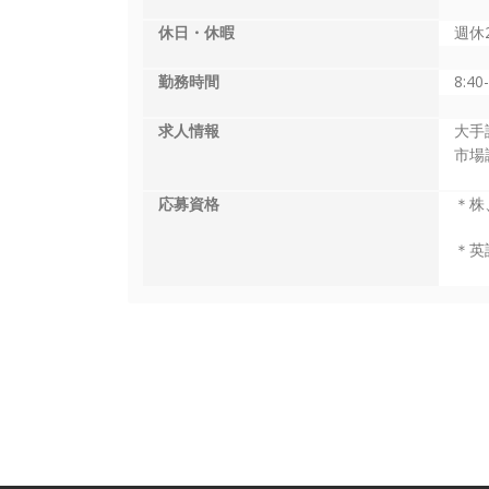
休日・休暇
週休
勤務時間
8:40
求人情報
大手
市場
応募資格
＊株
＊英