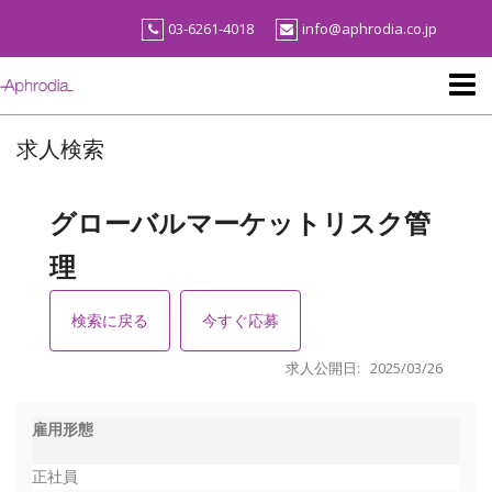
Skip
03-6261-4018
info@aphrodia.co.jp
to
content
求人検索
グローバルマーケットリスク管
理
検索に戻る
今すぐ応募
求人公開日: 2025/03/26
雇用形態
正社員