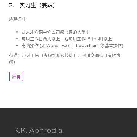
3． 实习生（兼职）
应聘条件
对人才介绍中介公司感兴趣的大学生
每周工作日两天以上，或每周工作15个小时以上
电脑操作 (如 Word、Excel、PowerPoint 等基本操作)
待遇：小时工资（考虑经验及技能），报销交通费（有限度
额）
应聘
K.K. Aphrodia