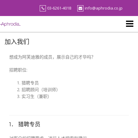
Skip
03-6261-4018
info@aphrodia.co.jp
to
content
加入我们
想成为阿芙迪雅的成员，展示自己的才华吗？
招聘职位:
猎聘专员
招聘顾问（培训师）
实习生（兼职）
1． 猎聘专员