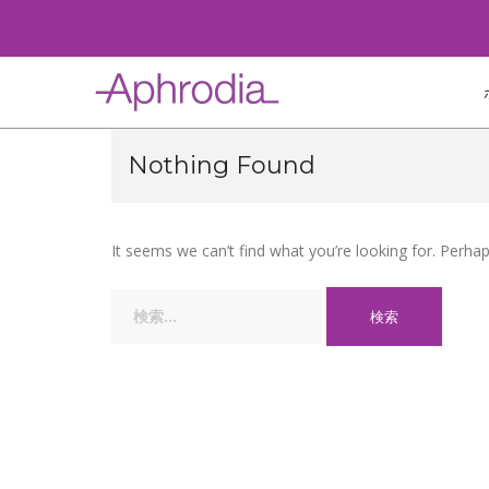
Skip
to
content
Nothing Found
It seems we can’t find what you’re looking for. Perha
検
索: