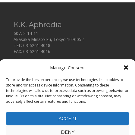
K.K. Aphrodia
607, 2-14-11
Akasaka Minato-ku, Tokyo 1070052
TEL: 03-6261-4018
FAX: 03-6261-4016
公司简介
Manage Consent
公司理念
加入我们
To provide the best experiences, we use technologies like cookies to
联系我们
store and/or access device information. Consenting to these
technologies will allow us to process data such as browsing behavior or
用人企业
unique IDs on this site. Not consenting or withdrawing consent, may
个人情报保护方针
adversely affect certain features and functions.
求职者
ACCEPT
DENY