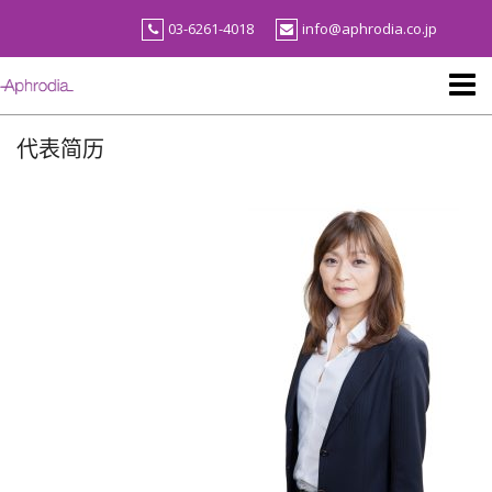
Skip
03-6261-4018
info@aphrodia.co.jp
to
content
代表简历