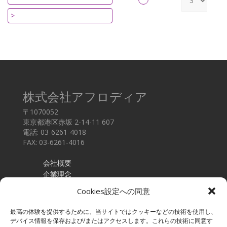
>
株式会社アフロディア
〒1070052
東京都港区赤坂 2-14-11 607
電話: 03-6261-4018
FAX: 03-6261-4016
会社概要
企業理念
採用情報
Cookies設定への同意
お問い合わせ
最高の体験を提供するために、当サイトではクッキーなどの技術を使用し、
採用企業様
デバイス情報を保存および/またはアクセスします。これらの技術に同意す
採用コンサルティング