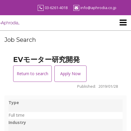
Skip
03-6261-4018
info@aphrodia.co.jp
to
content
Job Search
EVモーター研究開発
Return to search
Apply Now
Published: 2019/01/28
Type
Full time
Industry