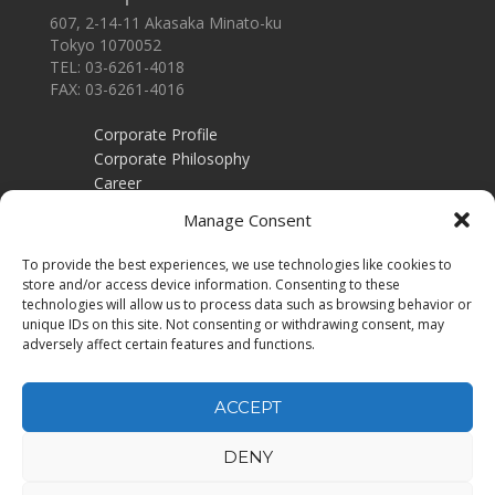
607, 2-14-11 Akasaka Minato-ku
Tokyo 1070052
TEL: 03-6261-4018
FAX: 03-6261-4016
Corporate Profile
Corporate Philosophy
Career
Contact
Manage Consent
Employers
To provide the best experiences, we use technologies like cookies to
Recruitment training
store and/or access device information. Consenting to these
Privacy Policy
technologies will allow us to process data such as browsing behavior or
unique IDs on this site. Not consenting or withdrawing consent, may
Job Seekers
adversely affect certain features and functions.
Job Search
Executive Search
ACCEPT
DENY