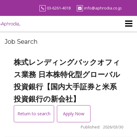
Skip
03-6261-4018
info@aphrodia.co.jp
to
content
Job Search
株式レンディングバックオフィ
ス業務 日本株特化型グローバル
投資銀行【国内大手証券と米系
投資銀行の新会社】
Return to search
Apply Now
Published: 2026/03/30