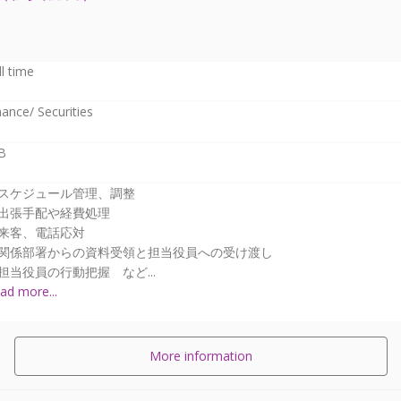
ll time
nance/ Securities
B
スケジュール管理、調整
出張手配や経費処理
来客、電話応対
関係部署からの資料受領と担当役員への受け渡し
担当役員の行動把握 など...
ad more...
More information