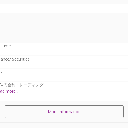
ll time
nance/ Securities
B
GB/円金利トレーディング ...
ad more...
More information