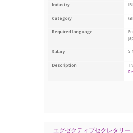
Industry
IB
Category
GI
Required language
En
Ja
Salary
¥ 
Description
Tr
Re
エグゼクティブセクレタリー