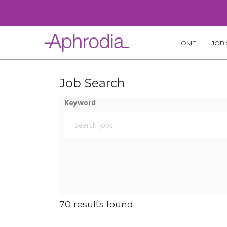
Skip
to
content
HOME
JOB 
Job Search
Keyword
70 results found