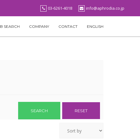
03-6261-4018
info@aphrodia.co.jp
B SEARCH
COMPANY
CONTACT
ENGLISH