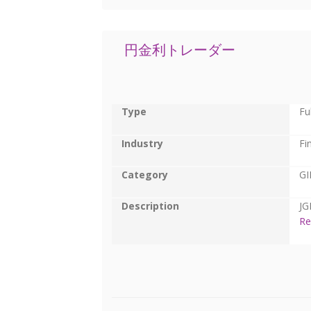
円金利トレーダー
Type
Fu
Industry
Fi
Category
GI
Description
J
Re