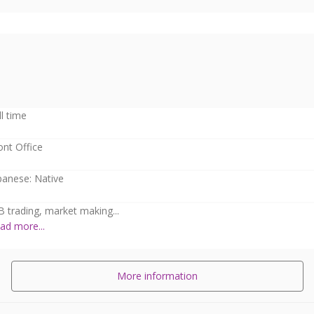
ll time
ont Office
panese: Native
B trading, market making...
ad more...
More information