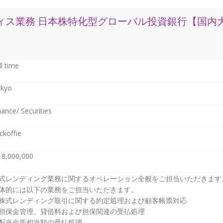
ィス業務 日本株特化型グローバル投資銀行【国内
ll time
kyo
nance/ Securities
ckoffie
18,000,000
式レンディング業務に関するオペレーション全般をご担当いただきます
体的には以下の業務をご担当いただきます。
株式レンディング取引に関する約定処理および顧客帳票対応
担保金管理、貸借料および担保関連の受払処理
配当金等相当額の受払処理