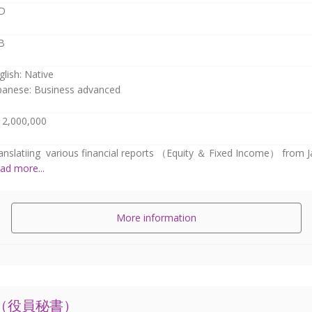
D
B
glish: Native
panese: Business advanced
12,000,000
anslatiing various financial reports （Equity ＆ Fixed Income） from Jap
ad more...
More information
（役員秘書）