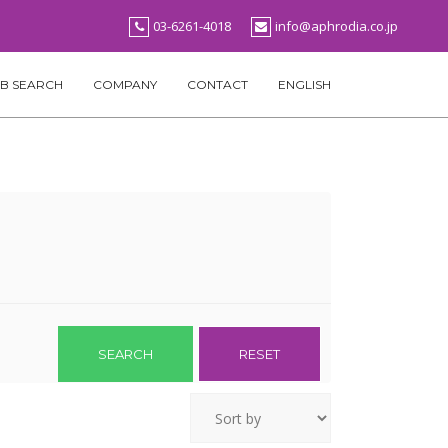
03-6261-4018
info@aphrodia.co.jp
B SEARCH
COMPANY
CONTACT
ENGLISH