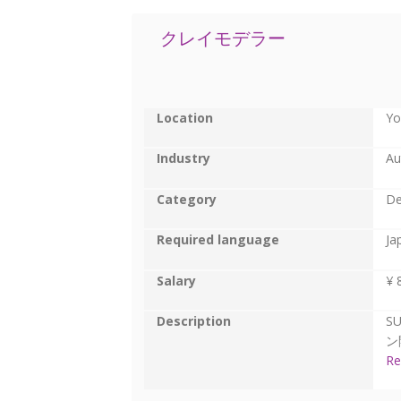
クレイモデラー
Location
Yo
Industry
Au
Category
De
Required language
Ja
Salary
¥ 
Description
S
ン
Re