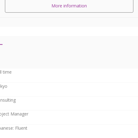
More information
ー
ll time
kyo
nsulting
oject Manager
panese: Fluent