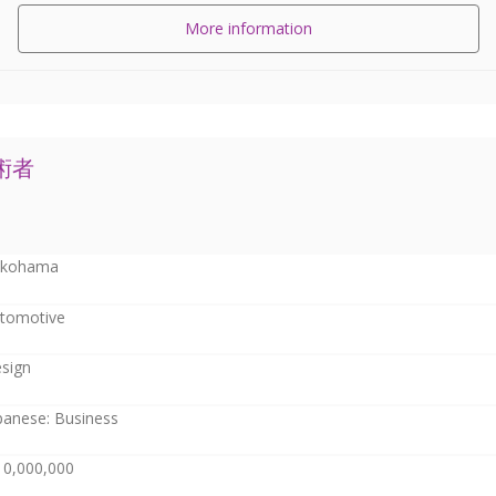
More information
術者
kohama
tomotive
sign
panese: Business
10,000,000