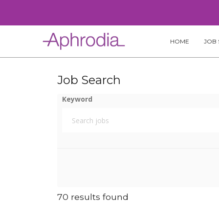
Skip
to
content
HOME
JOB 
Job Search
Keyword
70 results found