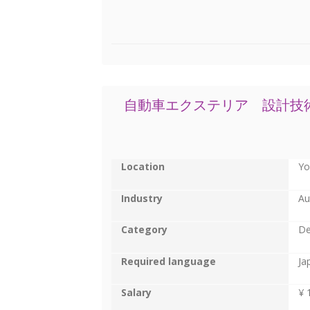
自動車エクステリア 設計技
Location
Yo
Industry
Au
Category
De
Required language
Ja
Salary
¥ 