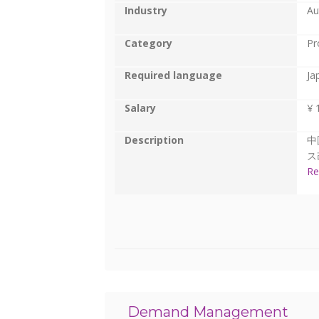
Industry
Au
Category
Pr
Required language
Ja
Salary
¥ 
Description
中
ス
Re
Demand Management